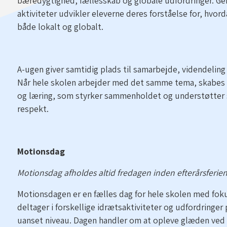
bæredygtighed, fællesskab og globale udfordringer. G
aktiviteter udvikler eleverne deres forståelse for, hvord
både lokalt og globalt.
A-ugen giver samtidig plads til samarbejde, videndeling 
Når hele skolen arbejder med det samme tema, skabes d
og læring, som styrker sammenholdet og understøtter
respekt.
Motionsdag
Motionsdag afholdes altid fredagen inden efterårsferien
Motionsdagen er en fælles dag for hele skolen med fok
deltager i forskellige idrætsaktiviteter og udfordringer
uanset niveau. Dagen handler om at opleve glæden ved a