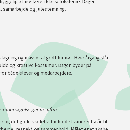
hyggelig atmosfære i klasselokalerne. Dagen
et, samarbejde og julestemning.
lagning og masser af godt humør. Hver årgang slår
fulde og kreative kostumer. Dagen byder på
e for både elever og medarbejdere.
selsundersøgelse gennemføres.
 og det gode skoleliv. Indholdet varierer fra år til
marbejde, respekt og sammenhold. Målet er at skabe