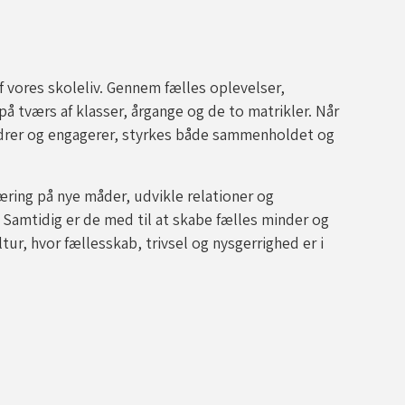
af vores skoleliv. Gennem fælles oplevelser,
å tværs af klasser, årgange og de to matrikler. Når
ordrer og engagerer, styrkes både sammenholdet og
æring på nye måder, udvikle relationer og
amtidig er de med til at skabe fælles minder og
tur, hvor fællesskab, trivsel og nysgerrighed er i