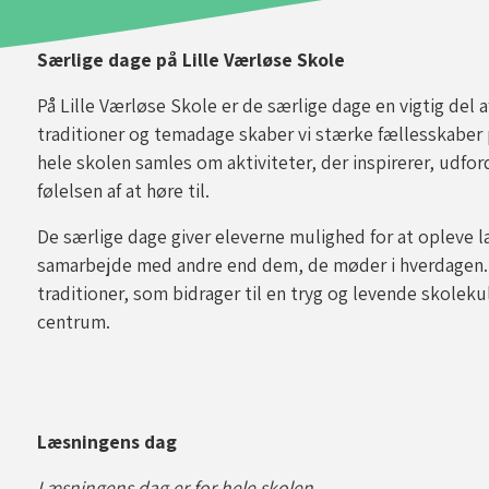
Særlige dage på Lille Værløse Skole
På Lille Værløse Skole er de særlige dage en vigtig del 
traditioner og temadage skaber vi stærke fællesskaber p
hele skolen samles om aktiviteter, der inspirerer, udf
følelsen af at høre til.
luk
De særlige dage giver eleverne mulighed for at opleve l
samarbejde med andre end dem, de møder i hverdagen. S
traditioner, som bidrager til en tryg og levende skolekul
centrum.
Læsningens dag
Læsningens dag er for hele skolen.