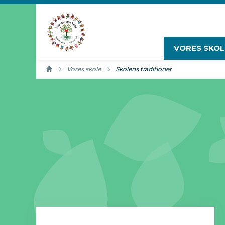
Gå til sidens indhold
VORES SKOL
Vores skole
Aktuel side:
Skolens traditioner