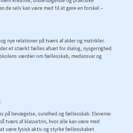
ennem kreative, undersøgende og praktiske
an de selv kan være med til at gøre en forskel –
og nye relationer på tværs af alder og matrikler.
er et stærkt fælles afsæt for dialog, nysgerrighed
 skolens værdier om fællesskab, medansvar og
.
us på bevægelse, sundhed og fællesskab. Eleverne
 på tværs af klassetrin, hvor alle kan være med
t være fysisk aktiv og styrke fællesskabet