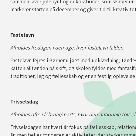
sammen laver julepynt og dekorationer, som skaber en 
markerer starten på december og giver tid til kreativit
Fastelavn
Afholdes fredagen i den uge, hvor fastelavn falder.
Fastelavn fejres i Børnemiljøet med udklædning, tøndes
katten af tønden på skift, og skolen fyldes med fantasi
traditioner, leg og fællesskab og er en festlig oplevels
Trivselsdag
Afholdes ofte i februar/marts, hvor den nationale triv
Trivselsdagen har hvert år fokus på fællesskab, relationer
år, men fælles for dagen er aktiviteter, der styrker sa