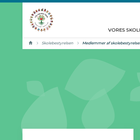
Gå til sidens indhold
VORES SKOL
Skolebestyrelsen
Aktuel side:
Medlemmer af skolebestyrelse