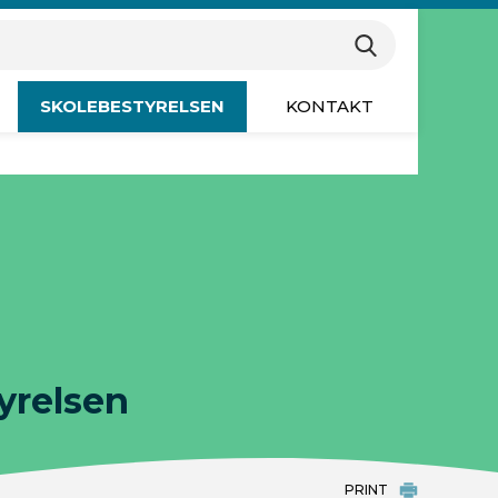
øgeord for at søge på hjemmesiden
Søg
SKOLEBESTYRELSEN
KONTAKT
yrelsen
PRINT