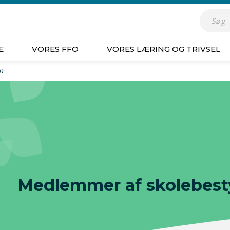
Indsæt s
E
VORES FFO
VORES LÆRING OG TRIVSEL
n
Medlemmer af skolebest