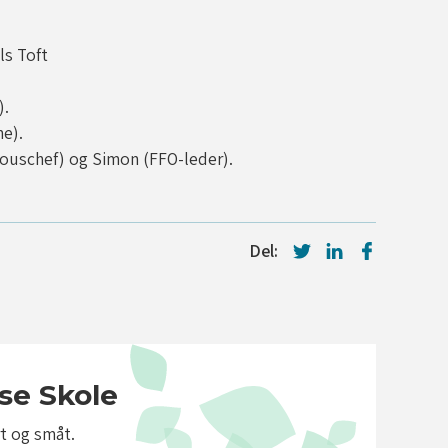
ls Toft
).
e).
Souschef) og Simon (FFO-leder).
Del:
se Skole
t og småt.