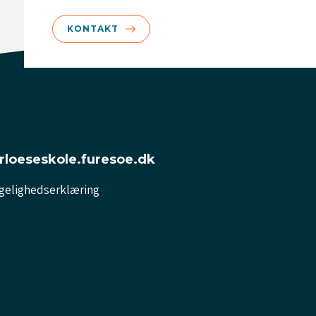
KONTAKT
erloeseskole.furesoe.dk
gelighedserklæring