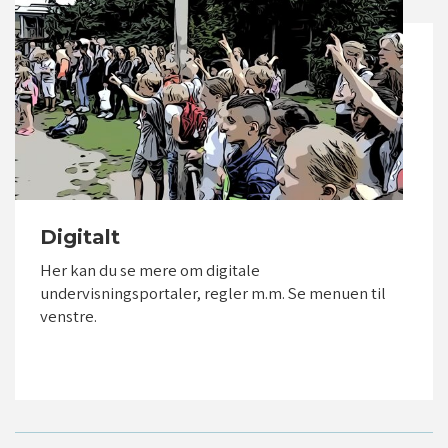
vid/luk
vid/luk
Digitalt
Her kan du se mere om digitale
undervisningsportaler, regler m.m. Se menuen til
venstre.