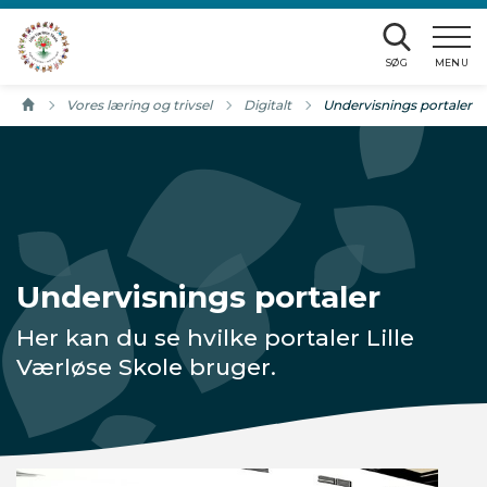
Gå til sidens indhold
SØG
MENU
vid/luk
Vores læring og trivsel
Digitalt
Aktuel side:
Undervisnings portaler
vid/luk
id/luk
Undervisnings portaler
Her kan du se hvilke portaler Lille
Værløse Skole bruger.