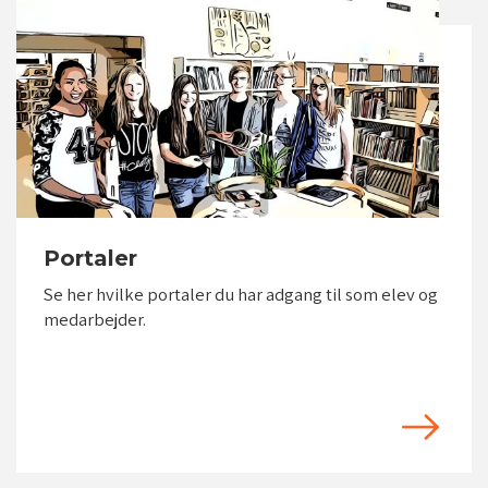
vid/luk
vid/luk
Portaler
Se her hvilke portaler du har adgang til som elev og
medarbejder.